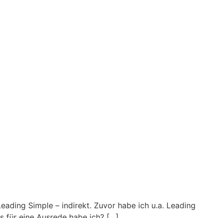
eading Simple – indirekt. Zuvor habe ich u.a. Leading
s für eine Ausrede habe ich? […]