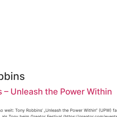
bbins
 – Unleash the Power Within
so weit: Tony Robbins‘ „Unleash the Power Within“ (UPW) f
, als Tony beim Greator Festival (https://greator.com/events