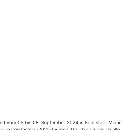
and vom 05 bis 08. September 2024 in Köln statt. Meine
/greator-festival-2025/) waren. Da ich so ziemlich alle